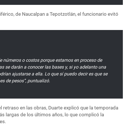
iférico, de Naucalpan a Tepotzotlán, el funcionario evitó
 de números o costos porque estamos en proceso de
ías se darán a conocer las bases y, si yo adelanto una
podrían ajustarse a ella. Lo que sí puedo decir es que se
nes de pesos”, puntualizó.
l retraso en las obras, Duarte explicó que la temporada
más largas de los últimos años, lo que complicó la
es.