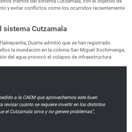
tintos tramos del sistema Cutzamala, con el objetivo de
nto y evitar conflictos como los ocurridos recientemente
el sistema Cutzamala
Tlalnepantla, Duarte admitió que se han registrado
 ellos la inundación en la colonia San Miguel Xochimanga,
ión del agua provocó el colapso de infraestructura.
pedido a la CAEM que aprovechemos este buen
revisar cuánto se requiere invertir en los distintos
e el Cutzamala sirva y no genere problemas”,