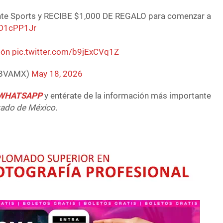
iente Sports y RECIBE $1,000 DE REGALO para comenzar a
I5D1cPP1Jr
ión
pic.twitter.com/b9jExCVq1Z
BBVAMX)
May 18, 2026
e WHATSAPP
y entérate de la información más importante
tado de México.