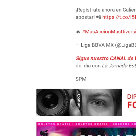
¡Regístrate ahora en Cal
apostar! 📲
https://t.co/
🔥
#MásAcciónMásDivers
— Liga BBVA MX (@Liga
Sigue nuestro CANAL d
del día con
La Jornada Es
SPM