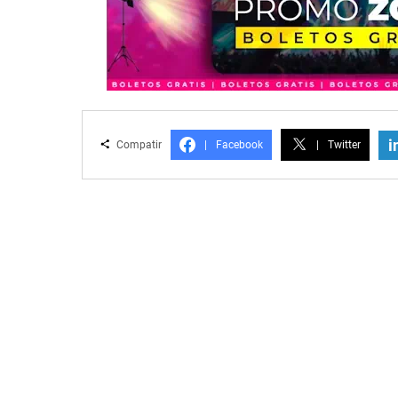
i
Compatir
|
Facebook
|
Twitter