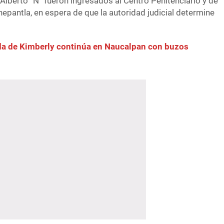
 Alberto “N” fueron ingresados al Centro Penitenciario y de
nepantla, en espera de que la autoridad judicial determine
a de Kimberly continúa en Naucalpan con buzos