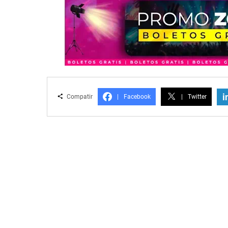
i
Compatir
|
Facebook
|
Twitter