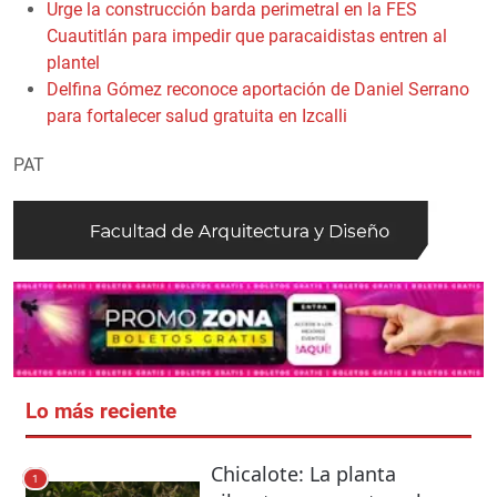
Urge la construcción barda perimetral en la FES
Cuautitlán para impedir que paracaidistas entren al
plantel
Delfina Gómez reconoce aportación de Daniel Serrano
para fortalecer salud gratuita en Izcalli
PAT
Lo más reciente
Chicalote: La planta
1