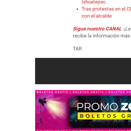
Ixhuatepec
Tras protestas en el 
con el alcalde
Sigue nuestro CANAL
¡
La
recibe la información más 
TAR