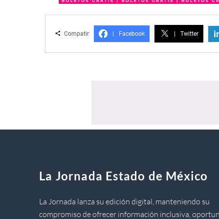
i
Compatir
|
Facebook
|
Twitter
La Jornada Estado de México
La Jornada lanza su edición digital, manteniendo su
compromiso de ofrecer información inclusiva, oportun