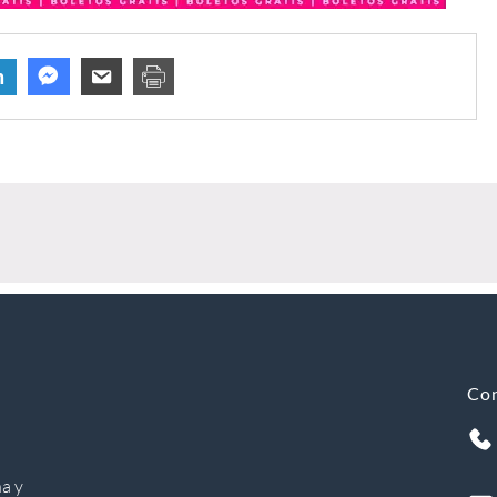
n
Co
a y