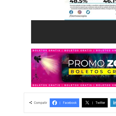
i
Compatir
|
Facebook
|
Twitter