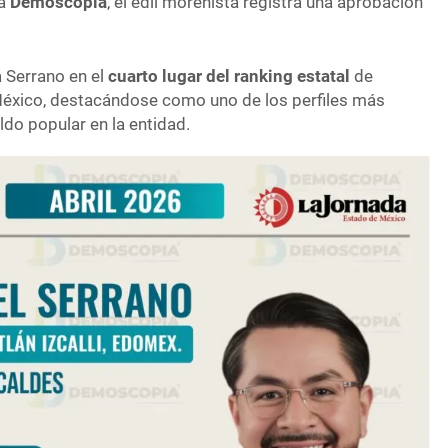
ra
Demoscopia
, el edil morenista registra una aprobación
a Serrano en el
cuarto lugar del ranking estatal
de
México, destacándose como uno de los perfiles más
do popular en la entidad.