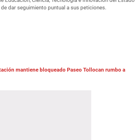
 de Educación, Ciencia, Tecnología e Innovación del Estado
o de dar seguimiento puntual a sus peticiones.
FOTO: Emilio Varela
tación mantiene bloqueado Paseo Tollocan rumbo a