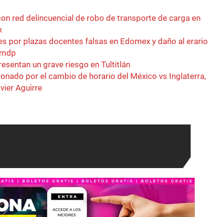
con red delincuencial de robo de transporte de carga en
x
 por plazas docentes falsas en Edomex y daño al erario
 mdp
resentan un grave riesgo en Tultitlán
onado por el cambio de horario del México vs Inglaterra,
vier Aguirre