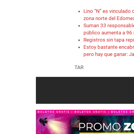
Lino “N” es vinculado 
zona norte del Edome
Suman 33 responsables
público aumenta a 96
Registros sin tapa rep
Estoy bastante encabr
pero hay que ganar: Ja
TAR