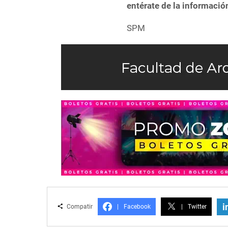
entérate de la informació
SPM
i
Compatir
|
Facebook
|
Twitter