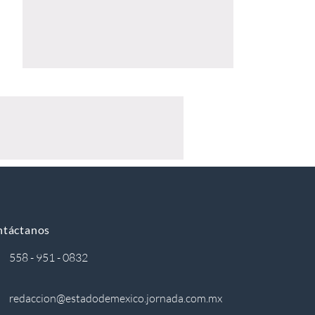
ntáctanos
558 - 951 - 0832
redaccion@estadodemexico.jornada.com.mx