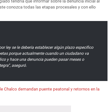
ado tendría que informar sobre la denuncia inicial al
éste conozca todas las etapas procesales y con ello
por ley se le debería establecer algún plazo específico
rpetas porque actualmente cuando un ciudadano va
blico y hace una denuncia pueden pasar meses o
tegra”, aseguró.
e Chalco demandan puente peatonal y retornos en la