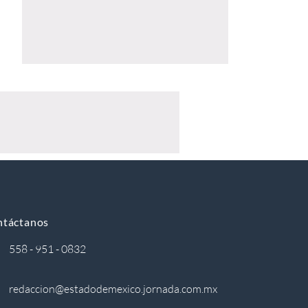
ntáctanos
558 - 951 - 0832
redaccion@estadodemexico.jornada.com.mx