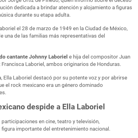
por Jorge Ortiz de Pinedo, quien informó sobre el deceso
itución dedicada a brindar atención y alojamiento a figuras
a música durante su etapa adulta.
boriel el 28 de marzo de 1949 en la Ciudad de México,
de una de las familias más representativas del
ido cantante Johnny Laboriel
e hija del compositor Juan
iz Francisca Laboriel, ambos originarios de Honduras.
a, Ella Laboriel destacó por su potente voz y por abrirse
que el rock mexicano era un género dominado
es.
xicano despide a Ella Laboriel
participaciones en cine, teatro y televisión,
igura importante del entretenimiento nacional.