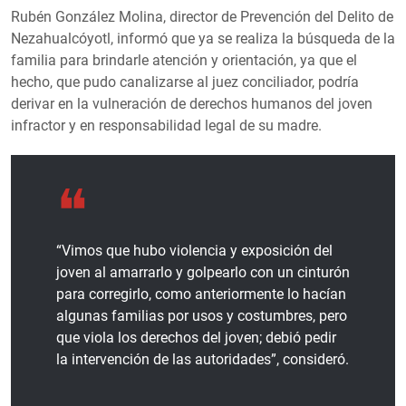
Rubén González Molina, director de Prevención del Delito de
Nezahualcóyotl, informó que ya se realiza la búsqueda de la
familia para brindarle atención y orientación, ya que el
hecho, que pudo canalizarse al juez conciliador, podría
derivar en la vulneración de derechos humanos del joven
infractor y en responsabilidad legal de su madre.
“Vimos que hubo violencia y exposición del
joven al amarrarlo y golpearlo con un cinturón
para corregirlo, como anteriormente lo hacían
algunas familias por usos y costumbres, pero
que viola los derechos del joven; debió pedir
la intervención de las autoridades”, consideró.