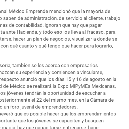
ional México Emprende mencionó que la mayoría de
aben de administración, de servicio al cliente, trabajo
as de contabilidad, ignoran que hay que pagar
ta ante Hacienda, y todo eso los lleva al fracaso, para
arse, hacer un plan de negocios, visualizar a donde se
e con qué cuanto y qué tengo que hacer para lograrlo,
oría, también se les acerca con empresarios
ozcan su experiencia y comiencen a vincularse,
 respecto anunció que los días 15 y 16 de agosto en la
d de México se realizará la Expo MiPyMEs Mexicanas,
 los jóvenes tendrán la oportunidad de escuchar a
osteriormente el 22 del mismo mes, en la Cámara de
bo un foro juvenil de emprendedores.
severó que es posible hacer que los emprendimientos
portante que los jóvenes se capaciten y busquen
e magia, hay que capacitarse, entrenarse, hacer