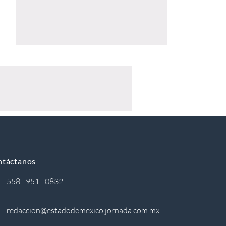
ntáctanos
558 - 951 - 0832
redaccion@estadodemexico.jornada.com.mx