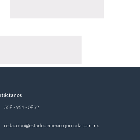
ntáctanos
558 - 951 - 0832
redaccion@estadodemexico.jornada.com.mx