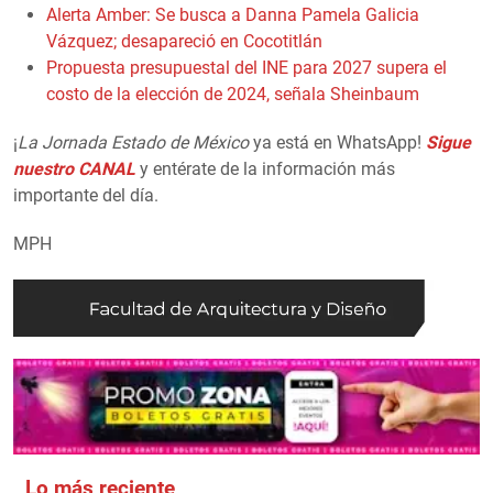
Alerta Amber: Se busca a Danna Pamela Galicia
Vázquez; desapareció en Cocotitlán
Propuesta presupuestal del INE para 2027 supera el
costo de la elección de 2024, señala Sheinbaum
¡
La Jornada Estado de México
ya está en WhatsApp!
Sigue
nuestro CANAL
y entérate de la información más
importante del día.
MPH
Lo más reciente