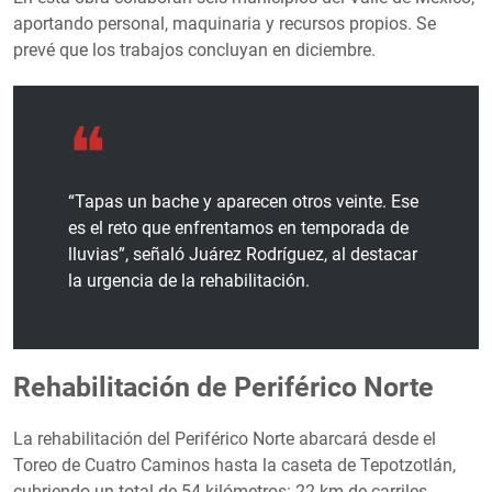
aportando personal, maquinaria y recursos propios. Se
prevé que los trabajos concluyan en diciembre.
“Tapas un bache y aparecen otros veinte. Ese
es el reto que enfrentamos en temporada de
lluvias”, señaló Juárez Rodríguez, al destacar
la urgencia de la rehabilitación.
Rehabilitación de Periférico Norte
La rehabilitación del Periférico Norte abarcará desde el
Toreo de Cuatro Caminos hasta la caseta de Tepotzotlán,
cubriendo un total de 54 kilómetros: 22 km de carriles