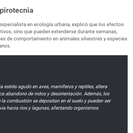
pirotecnia
especialista en ecología urbana, explicó que los efectos
estivos, sino que pueden extenderse durante semanas,
les de comportamiento en animales silvestres y especies
anos.
a estrés agudo en aves, mamíferos y reptiles, altera
oca abandono de nidos y desorientación. Además, los
 la combustión se depositan en el suelo y pueden ser
uvia hacia ríos y lagunas, afectando organismos