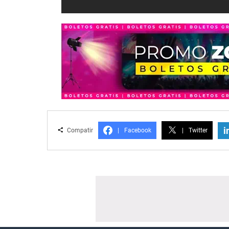
i
Compatir
|
Facebook
|
Twitter