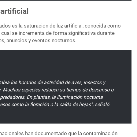
artificial
ados es la saturación de luz artificial, conocida como
 cual se incrementa de forma significativa durante
s, anuncios y eventos nocturnos.
bia los horarios de actividad de aves, insectos y
 Muchas especies reducen su tiempo de descanso o
redadores. En plantas, la iluminación nocturna
sos como la floración o la caída de hojas”, señaló.
rnacionales han documentado que la contaminación