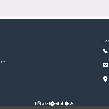
Co
a y