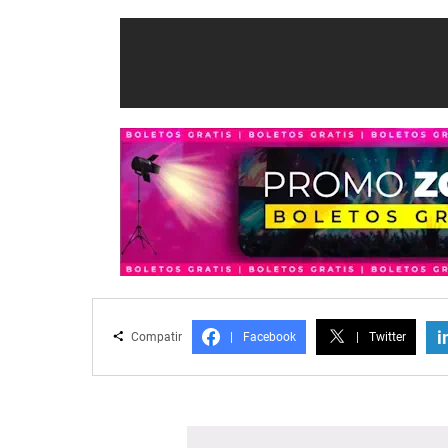
i
Compatir
|
Facebook
|
Twitter