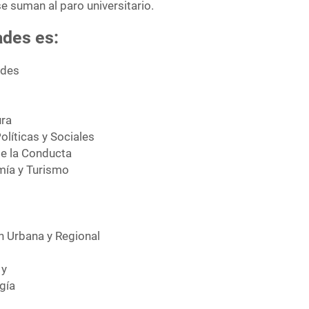
e suman al paro universitario.
ades es:
ades
ura
olíticas y Sociales
de la Conducta
mía y Turismo
n Urbana y Regional
 y
gía