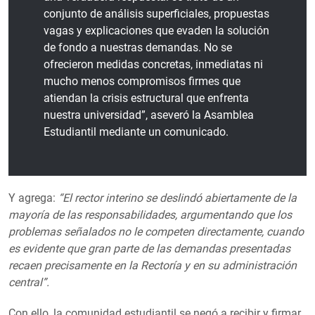
conjunto de análisis superficiales, propuestas
vagas y explicaciones que evaden la solución
de fondo a nuestras demandas. No se
ofrecieron medidas concretas, inmediatas ni
mucho menos compromisos firmes que
atiendan la crisis estructural que enfrenta
nuestra universidad”, aseveró la Asamblea
Estudiantil mediante un comunicado.
Y agrega:
“El rector interino se deslindó abiertamente de la
mayoría de las responsabilidades, argumentando que los
problemas señalados no le competen directamente, cuando
es evidente que gran parte de las demandas presentadas
recaen precisamente en la Rectoría y en su administración
central”.
Con ello, la comunidad estudiantil se negó a recibir y firmar