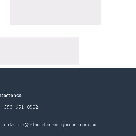
ntáctanos
558 - 951 - 0832
redaccion@estadodemexico.jornada.com.mx