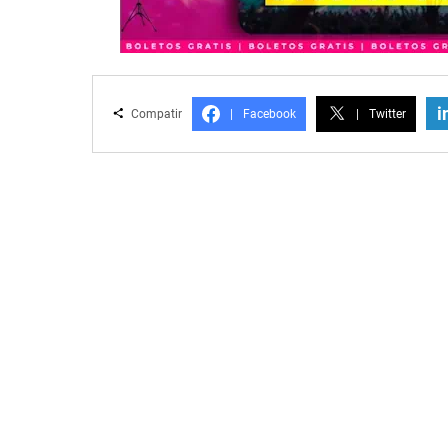
i
Compatir
|
Facebook
|
Twitter