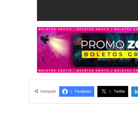
i
Compatir
|
Facebook
|
Twitter