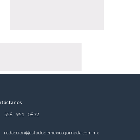
ntáctanos
558 - 951 - 0832
redaccion@estadodemexico.jornada.com.mx