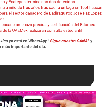
ac y Ecatepec termina con dos detenidos
ima a niño de tres años tras caer a un lago en Teotihuacán
para el sector ganadero de Badiraguato; José Paz López
úas
hoacano amenaza precios y certificación del Edomex
ía de la UAEMéx realizarán consulta estudiantil
xico
ya está en WhatsApp!
Sigue nuestro CANAL
y
n más importante del día.