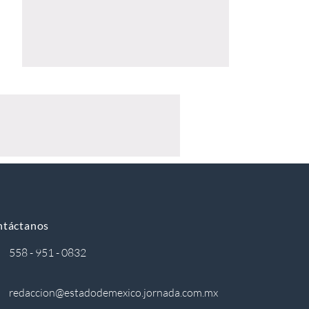
ntáctanos
558 - 951 - 0832
redaccion@estadodemexico.jornada.com.mx