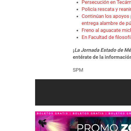
Persecución en Tecám
Policía rescata y rean
Continúan los apoyos 
entrega alambre de p
Freno al aguacate mic
En Facultad de filosof
¡
La Jornada Estado de Mé
entérate de la informació
SPM