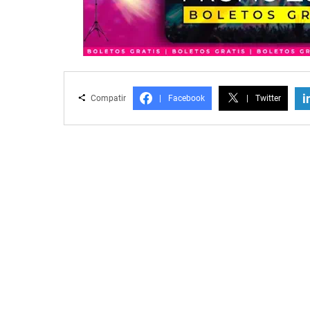
i
Compatir
|
Facebook
|
Twitter