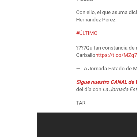
Con ello, el que asuma dic
Hernández Pérez.
#ÚLTIMO
????Quitan constancia de 
Carballo
https://t.co/MZq
— La Jornada Estado de
Sigue nuestro CANAL d
del día con
La Jornada Es
TAR