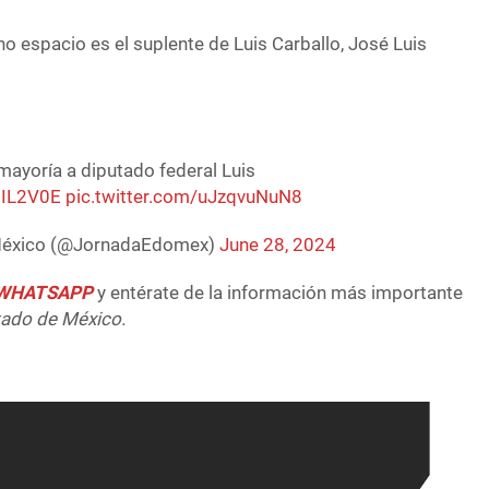
ho espacio es el suplente de Luis Carballo, José Luis
mayoría a diputado federal Luis
7IL2V0E
pic.twitter.com/uJzqvuNuN8
 México (@JornadaEdomex)
June 28, 2024
e WHATSAPP
y entérate de la información más importante
tado de México.