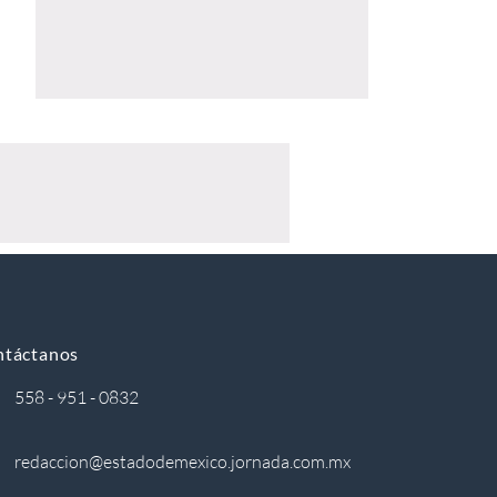
ntáctanos
558 - 951 - 0832
redaccion@estadodemexico.jornada.com.mx