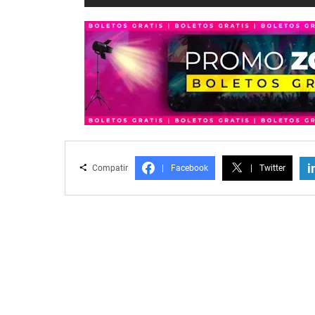
i
Compatir
|
Facebook
|
Twitter