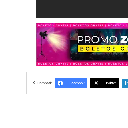
i
Compatir
|
Facebook
|
Twitter