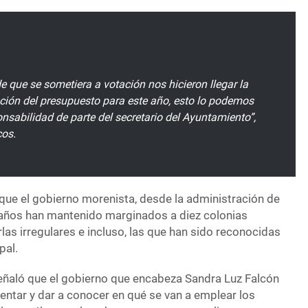
 que se sometiera a votación nos hicieron llegar la
ación del presupuesto para este año, esto lo podemos
onsabilidad de parte del secretario del Ayuntamiento”,
cos.
que el gobierno morenista, desde la administración de
z años han mantenido marginados a diez colonias
as irregulares e incluso, las que han sido reconocidas
pal.
señaló que el gobierno que encabeza Sandra Luz Falcón
ntar y dar a conocer en qué se van a emplear los