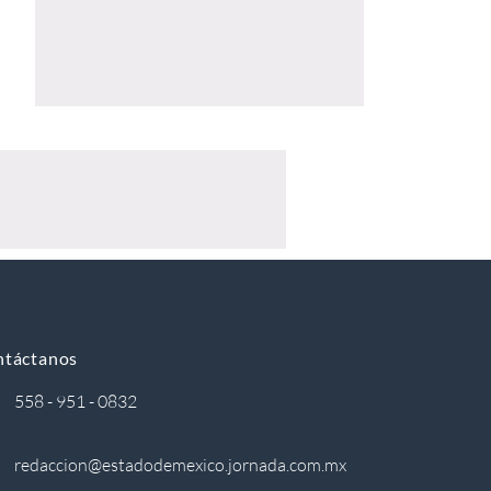
ntáctanos
558 - 951 - 0832
redaccion@estadodemexico.jornada.com.mx