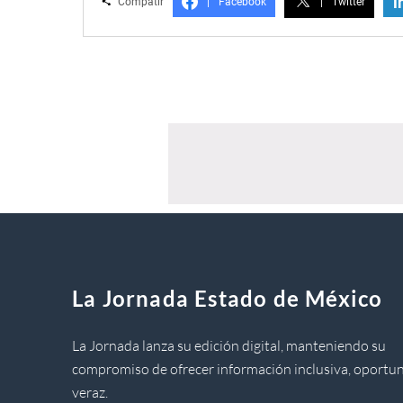
i
Compatir
|
Facebook
|
Twitter
La Jornada Estado de México
La Jornada lanza su edición digital, manteniendo su
compromiso de ofrecer información inclusiva, oportun
veraz.