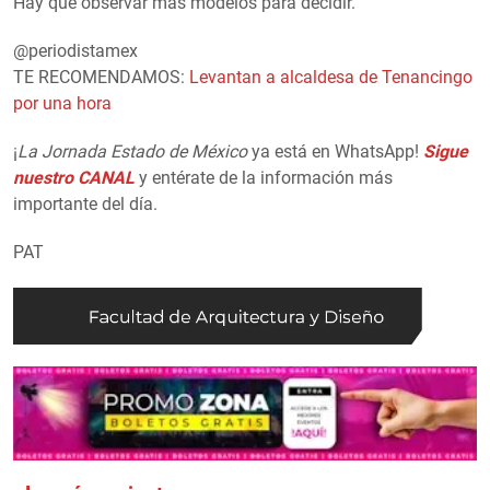
Hay que observar más modelos para decidir.
@periodistamex
TE RECOMENDAMOS:
Levantan a alcaldesa de Tenancingo
por una hora
¡
La Jornada Estado de México
ya está en WhatsApp!
Sigue
nuestro CANAL
y entérate de la información más
importante del día.
PAT