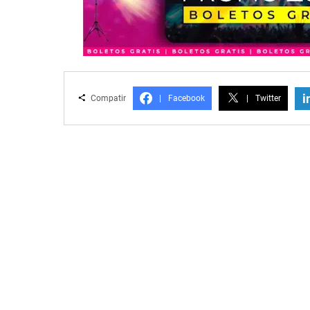
i
Compatir
|
Facebook
|
Twitter