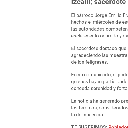
Izcalli; sacerdot
El párroco Jorge Emilio F
hechos el miércoles de es
las autoridades competente
esclarecer lo ocurrido y d
El sacerdote destacó que s
agradeciendo las muestras
de los feligreses.
En su comunicado, el padr
quienes hayan participado
conceda serenidad y forta
La noticia ha generado pr
los templos, considerados
la delincuencia.
TE SUGERIMOS:
Poblador