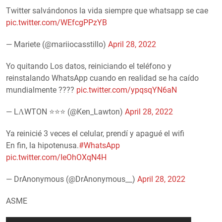
Twitter salvándonos la vida siempre que whatsapp se cae
pic.twitter.com/WEfcgPPzYB
— Mariete (@mariiocasstillo)
April 28, 2022
Yo quitando Los datos, reiniciando el teléfono y
reinstalando WhatsApp cuando en realidad se ha caído
mundialmente ????
pic.twitter.com/ypqsqYN6aN
— LΛWTON ⭐⭐⭐ (@Ken_Lawton)
April 28, 2022
Ya reinicié 3 veces el celular, prendí y apagué el wifi
En fin, la hipotenusa.
#WhatsApp
pic.twitter.com/IeOhOXqN4H
— DrAnonymous (@DrAnonymous__)
April 28, 2022
ASME