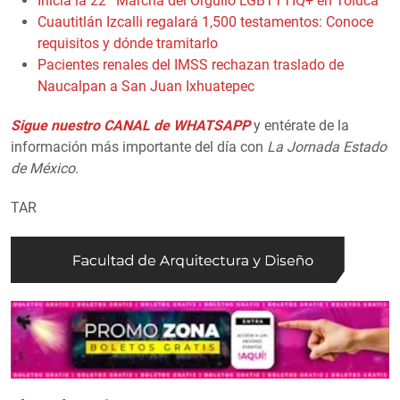
Inicia la 22ª Marcha del Orgullo LGBTTTIQ+ en Toluca
Cuautitlán Izcalli regalará 1,500 testamentos: Conoce
requisitos y dónde tramitarlo
Pacientes renales del IMSS rechazan traslado de
Naucalpan a San Juan Ixhuatepec
Sigue nuestro CANAL de WHATSAPP
y entérate de la
información más importante del día con
La Jornada Estado
de México.
TAR