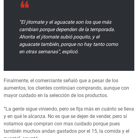
“El jitomate y el aguacate son los que más
cambian porque dependen de la temporada.
Ahorita el jitomate subió poquito, y el
aguacate también, porque no hay tanto como
en otras semanas”, explicó.
Finalmente, el comerciante señaló que a pesar de los
aumentos, los clientes continúan comprando, aunque con
mayor cuidado en la selección de los productos.
“La gente sigue viniendo, pero se fija más en cuánto se lleva
y en qué le alcanza. No es que se dejen de vender, pero sí
notamos que compran con mas cuidado porque pues
también muchos andan gastados por el 15, la comida y el