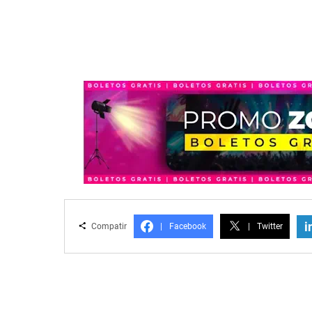
i
Compatir
|
Facebook
|
Twitter