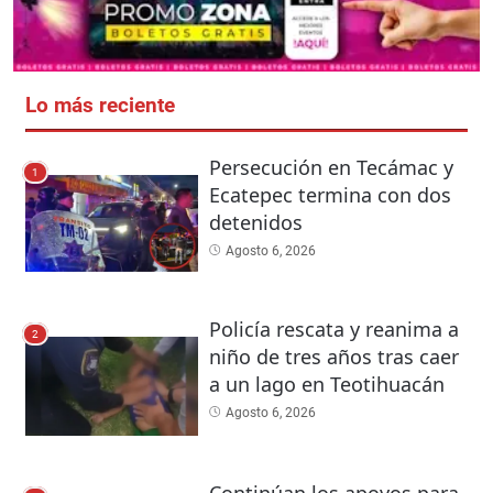
Lo más reciente
Persecución en Tecámac y
1
Ecatepec termina con dos
detenidos
Agosto 6, 2026
Policía rescata y reanima a
2
niño de tres años tras caer
a un lago en Teotihuacán
Agosto 6, 2026
Continúan los apoyos para