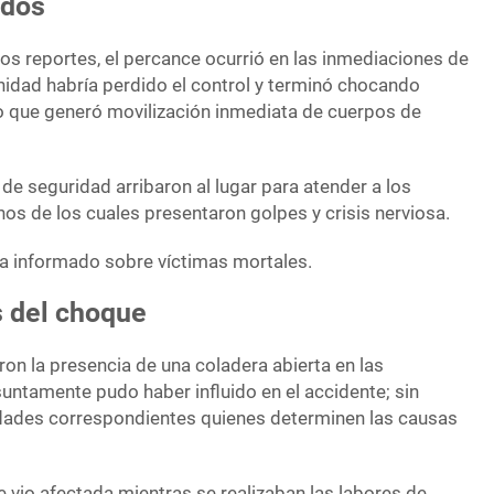
ados
os reportes, el percance ocurrió en las inmediaciones de
nidad habría perdido el control y terminó chocando
 lo que generó movilización inmediata de cuerpos de
e seguridad arribaron al lugar para atender a los
os de los cuales presentaron golpes y crisis nerviosa.
a informado sobre víctimas mortales.
s del choque
ron la presencia de una coladera abierta en las
untamente pudo haber influido en el accidente; sin
idades correspondientes quienes determinen las causas
se vio afectada mientras se realizaban las labores de