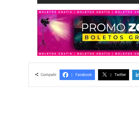
i
Compatir
|
Facebook
|
Twitter