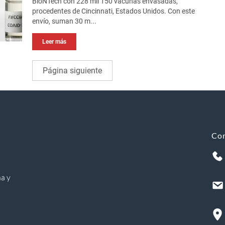
BioNTech con 228 mil 150 vacunas envasadas,
procedentes de Cincinnati, Estados Unidos. Con este
envío, suman 30 m...
Leer más
Página siguiente
Co
a y