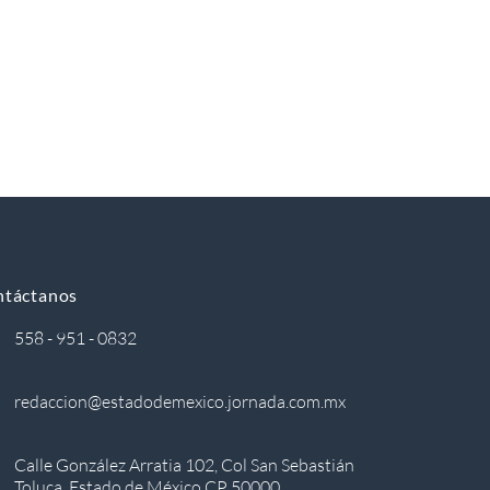
ntáctanos
558 - 951 - 0832
redaccion@estadodemexico.jornada.com.mx
Calle González Arratia 102, Col San Sebastián
Toluca, Estado de México CP 50000