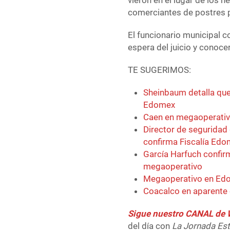
vieron en el lugar de los h
comerciantes de postres p
El funcionario municipal co
espera del juicio y conoce
TE SUGERIMOS:
Sheinbaum detalla que
Edomex
Caen en megaoperativo
Director de seguridad d
confirma Fiscalía Ed
García Harfuch confir
megaoperativo
Megaoperativo en Edo
Coacalco en aparente 
Sigue nuestro CANAL d
del día con
La Jornada Es