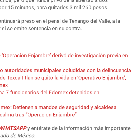
echos, pero que nunca privó de la libertad a dos
or 15 minutos, para quitarles 3 mil 260 pesos.
ntinuará preso en el penal de Tenango del Valle, a la
r si se emite sentencia en su contra.
 ‘Operación Enjambre’ derivó de investigación previa en
 autoridades municipales coludidas con la delincuencia
e Texcaltitlán se quitó la vida en ‘Operativo Enjambre’,
omex
ma 7 funcionarios del Edomex detenidos en
mex: Detienen a mandos de seguridad y alcaldesa
calma tras “Operación Enjambre”
e WHATSAPP
y entérate de la información más importante
tado de México.