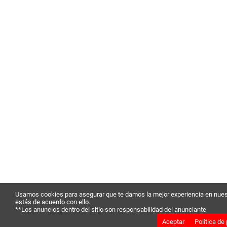
Usamos cookies para asegurar que te damos la mejor experiencia en nues
estás de acuerdo con ello.
**Los anuncios dentro del sitio son responsabilidad del anunciante
Aceptar
Política de