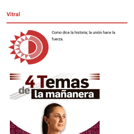
Vitral
Como dice la historia; la unión hace la
fuerza.