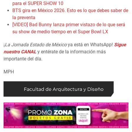
para el SUPER SHOW 10
BTS gira en México 2026. Esto es lo que debes saber de
la preventa
[VIDEO] Bad Bunny lanza primer vistazo de lo que será
su show de medio tiempo en el Super Bowl LX
¡
La Jornada Estado de México
ya está en WhatsApp!
Sigue
nuestro CANAL
y entérate de la información más
importante del día.
MPH