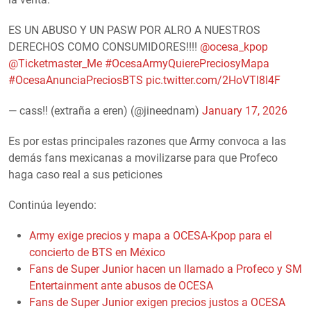
ES UN ABUSO Y UN PASW POR ALRO A NUESTROS
DERECHOS COMO CONSUMIDORES!!!!
@ocesa_kpop
@Ticketmaster_Me
#OcesaArmyQuierePreciosyMapa
#OcesaAnunciaPreciosBTS
pic.twitter.com/2HoVTl8I4F
— cass!! (extraña a eren) (@jineednam)
January 17, 2026
Es por estas principales razones que Army convoca a las
demás fans mexicanas a movilizarse para que Profeco
haga caso real a sus peticiones
Continúa leyendo:
Army exige precios y mapa a OCESA-Kpop para el
concierto de BTS en México
Fans de Super Junior hacen un llamado a Profeco y SM
Entertainment ante abusos de OCESA
Fans de Super Junior exigen precios justos a OCESA