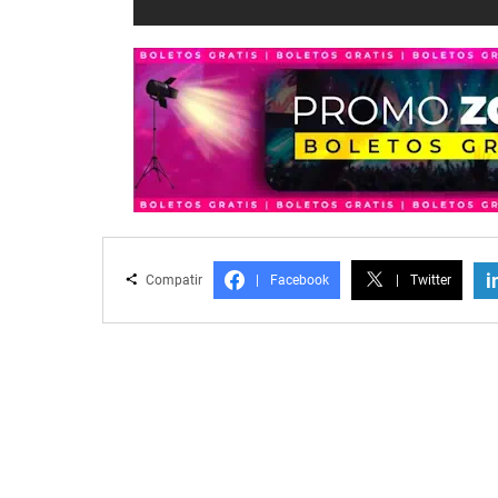
i
Compatir
|
Facebook
|
Twitter