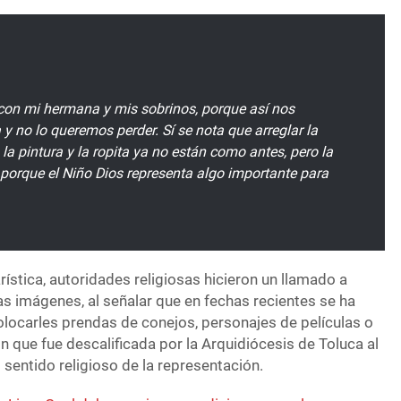
con mi hermana y mis sobrinos, porque así nos
y no lo queremos perder. Sí se nota que arreglar la
 la pintura y la ropita ya no están como antes, pero la
 porque el Niño Dios representa algo importante para
ística, autoridades religiosas hicieron un llamado a
las imágenes, al señalar que en fechas recientes se ha
olocarles prendas de conejos, personajes de películas o
ón que fue descalificada por la Arquidiócesis de Toluca al
 sentido religioso de la representación.