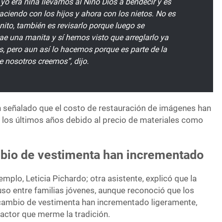
yo era niña llevamos al Niño Dios a bendecir y es
ciendo con los hijos y ahora con los nietos. No es
nito, también es revisarlo porque luego se
cae una manita y sí hemos visto que arreglarlo ya
, pero aun así lo hacemos porque es parte de la
e nosotros creemos”, dijo.
 señalado que el costo de restauración de imágenes han
 los últimos años debido al precio de materiales como
bio de vestimenta han incrementado
mplo, Leticia Pichardo; otra asistente, explicó que la
uso entre familias jóvenes, aunque reconoció que los
 cambio de vestimenta han incrementado ligeramente,
factor que merme la tradición.