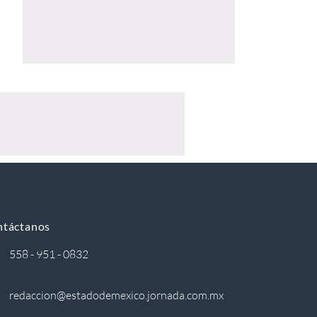
ntáctanos
558 - 951 - 0832
redaccion@estadodemexico.jornada.com.mx