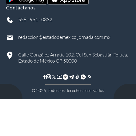
Contáctanos
558 - 951 - 0832
redaccion@estadodemexico.jornada.com.mx
Calle González Arratia 102, Col San Sebastián Toluca,
Estado de México CP 50000
©
2026
, Todos los derechos reservados