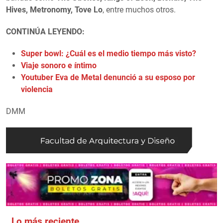
Hives, Metronomy, Tove Lo
, entre muchos otros.
CONTINÚA LEYENDO:
Super bowl: ¿Cuál es el medio tiempo más visto?
Viaje sonoro e íntimo
Youtuber Eva de Metal denunció a su esposo por
violencia
DMM
Lo más reciente