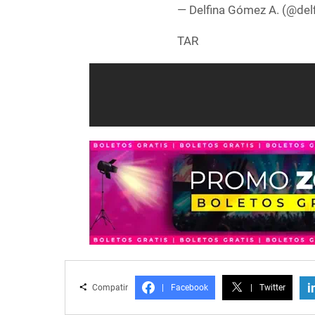
— Delfina Gómez A. (@de
TAR
i
Compatir
|
Facebook
|
Twitter