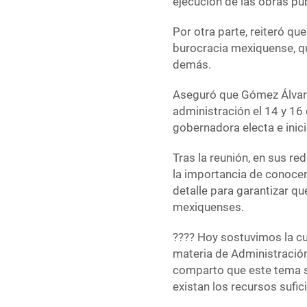
ejecución de las obras pú
Por otra parte, reiteró qu
burocracia mexiquense, que
demás.
Aseguró que Gómez Álvare
administración el 14 y 1
gobernadora electa e inici
Tras la reunión, en sus re
la importancia de conocer
detalle para garantizar qu
mexiquenses.
???? Hoy sostuvimos la cu
materia de Administración
comparto que este tema s
existan los recursos sufi