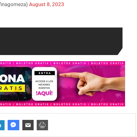
lfinagomeza)
August 8, 2023
n