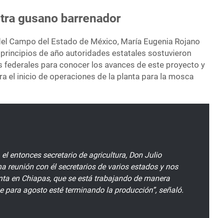
ntra gusano barrenador
a del Campo del Estado de México, María Eugenia Rojano
 principios de año autoridades estatales sostuvieron
s federales para conocer los avances de este proyecto y
a el inicio de operaciones de la planta para la mosca
el entonces secretario de agricultura, Don Julio
a reunión con él secretarios de varios estados y nos
anta en Chiapas, que se está trabajando de manera
e para agosto esté terminando la producción”, señaló.