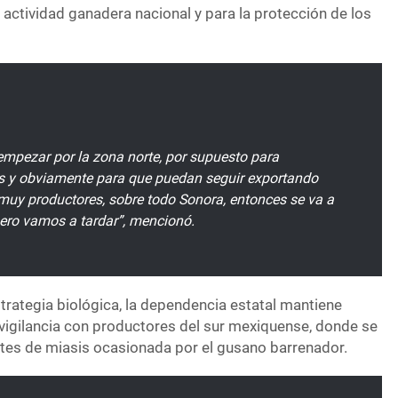
 actividad ganadera nacional y para la protección de los
mpezar por la zona norte, por supuesto para
os y obviamente para que puedan seguir exportando
muy productores, sobre todo Sonora, entonces se va a
ero vamos a tardar”, mencionó.
strategia biológica, la dependencia estatal mantiene
 vigilancia con productores del sur mexiquense, donde se
tes de miasis ocasionada por el gusano barrenador.