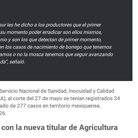
 sur les he dicho a los productores que el primer
 su momento poder erradicar son ellos mismos,
nio y son los que detectan de primer momento,
 en los casos de nacimiento de borrego que tenemos
amos o no la mosca tenemos que seguir avanzando
a”, señaló.
Servicio Nacional de Sanidad, Inocuidad y Calidad
), al corte del 27 de mayo se tenían registrados 34
ado de 277 casos en territorio mexiquense,
26.
con la nueva titular de Agricultura