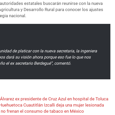
 autoridades estatales buscarán reunirse con la nueva
 Agricultura y Desarrollo Rural para conocer los ajustes
egia nacional.
idad de platicar con la nueva secretaria, la ingeniera
s dará su visión ahora porque eso fue lo que nos
 año el ex secretario Berdegué”, comentó.
y Álvarez ex presidente de Cruz Azul en hospital de Toluca
uehuetoca Cuautitlán Izcalli deja una mujer lesionada
 no frenan el consumo de tabaco en México