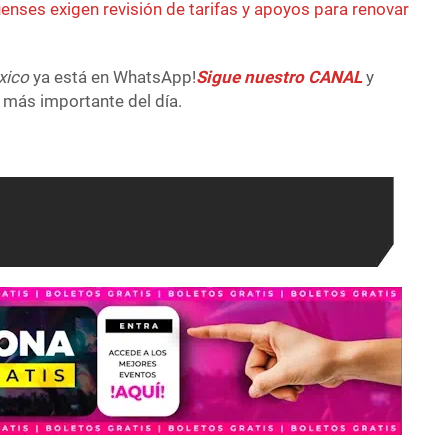
enses exigen revisión de tarifas y apoyos para renovar
xico
ya está en WhatsApp!
Sigue nuestro CANAL
y
 más importante del día.