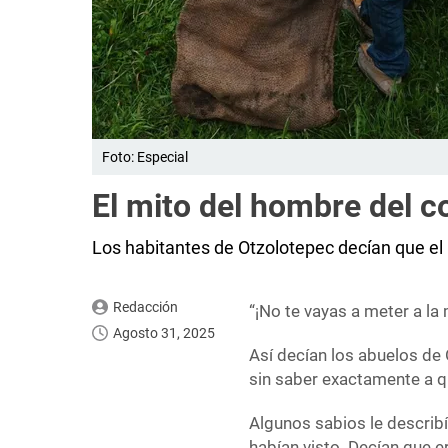
Foto: Especial
El mito del hombre del c
Los habitantes de Otzolotepec decían que el p
Redacción
“¡No te vayas a meter a la 
Agosto 31, 2025
Así decían los abuelos de 
sin saber exactamente a q
Algunos sabios le describí
habían visto. Decían que 