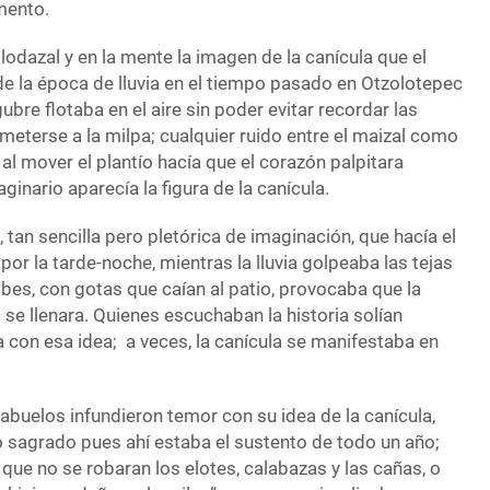
mento.
 lodazal y en la mente la imagen de la canícula que el
de la época de lluvia en el tiempo pasado en Otzolotepec
ubre flotaba en el aire sin poder evitar recordar las
meterse a la milpa; cualquier ruido entre el maizal como
 al mover el plantío hacía que el corazón palpitara
ginario aparecía la figura de la canícula.
, tan sencilla pero pletórica de imaginación, que hacía el
r la tarde-noche, mientras la lluvia golpeaba las tejas
bes, con gotas que caían al patio, provocaba que la
s se llenara. Quienes escuchaban la historia solían
a con esa idea; a veces, la canícula se manifestaba en
abuelos infundieron temor con su idea de la canícula,
go sagrado pues ahí estaba el sustento de todo un año;
 que no se robaran los elotes, calabazas y las cañas, o