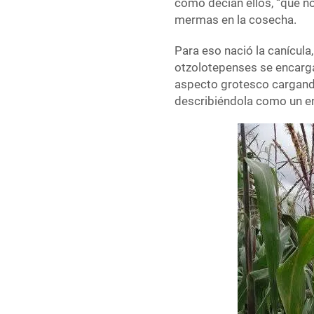
como decían ellos, “que no
mermas en la cosecha.
Para eso nació la canícula
otzolotepenses se encarg
aspecto grotesco cargando
describiéndola como un e