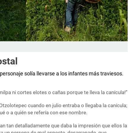
ostal
ersonaje solía llevarse a los infantes más traviesos.
milpa ni cortes elotes o cañas porque te lleva la canícula!”
Otzolotepec cuando en julio entraba o llegaba la canícula;
ué o a quién se refería con ese nombre.
an tan detalladamente que daba la impresión que ellos la
era un persona de mal aspecto, desarrapado, que