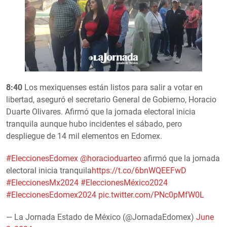
8:40
Los mexiquenses están listos para salir a votar en
libertad, aseguró el secretario General de Gobierno, Horacio
Duarte Olivares. Afirmó que la jornada electoral inicia
tranquila aunque hubo incidentes el sábado, pero
despliegue de 14 mil elementos en Edomex.
#EleccionesEdomex
@horacioduarteo
afirmó que la jornada
electoral inicia tranquila
https://t.co/6bnWQEEFwD
#EleccionesMx2024
#EleccionesMéxico2024
#EleccionesEdomex2024
pic.twitter.com/PNc0pMfW0L
— La Jornada Estado de México (@JornadaEdomex)
June