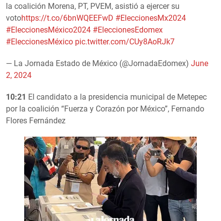
la coalición Morena, PT, PVEM, asistió a ejercer su
voto
https://t.co/6bnWQEEFwD
#EleccionesMx2024
#EleccionesMéxico2024
#EleccionesEdomex
#EleccionesMéxico
pic.twitter.com/CUy8AoRJk7
— La Jornada Estado de México (@JornadaEdomex)
June
2, 2024
10:21
El candidato a la presidencia municipal de Metepec
por la coalición “Fuerza y Corazón por México”, Fernando
Flores Fernández