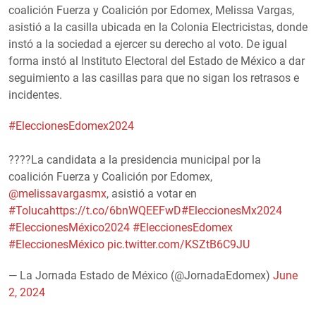
coalición Fuerza y Coalición por Edomex, Melissa Vargas,
asistió a la casilla ubicada en la Colonia Electricistas, donde
instó a la sociedad a ejercer su derecho al voto. De igual
forma instó al Instituto Electoral del Estado de México a dar
seguimiento a las casillas para que no sigan los retrasos e
incidentes.
#EleccionesEdomex2024
????La candidata a la presidencia municipal por la
coalición Fuerza y Coalición por Edomex,
@melissavargasmx
, asistió a votar en
#Toluca
https://t.co/6bnWQEEFwD
#EleccionesMx2024
#EleccionesMéxico2024
#EleccionesEdomex
#EleccionesMéxico
pic.twitter.com/KSZtB6C9JU
— La Jornada Estado de México (@JornadaEdomex)
June
2, 2024