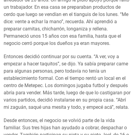
un trabajador. En esa casa se preparaban productos de
cerdo que luego se vendían en el tianguis de los lunes. “Me
dice: vente a echar la mano”, recuerda. Ahí aprendió a
preparar carnitas, chicharrón, longaniza y rellena.
Permaneció unos 15 años con esa familia, hasta que el
negocio cerró porque los dueños ya eran mayores.
Entonces decidió continuar por su cuenta. “A ver, voy a
empezar a hacer taquitos”, se dijo. Ya sabía preparar carne
para algunas personas, pero todavía no tenía un
establecimiento formal. Con el tiempo rentó un local en el
centro de Metepec. Los domingos jugaba futbol y después
abría para vender. Más tarde, luego de que lo castigaran por
varios partidos, decidió instalarse en su propia casa. “Abrí
mi zaguán, saqué una mesita y todo, y empecé acá”, relata.
Desde entonces, el negocio se volvió parte de la vida
familiar. Sus tres hijas han ayudado a cobrar, despachar o
vender. También participan su nieta y su nieto Joel, de 16 o