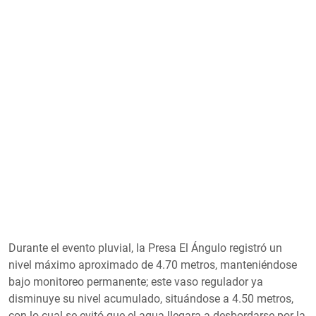
Durante el evento pluvial, la Presa El Ángulo registró un
nivel máximo aproximado de 4.70 metros, manteniéndose
bajo monitoreo permanente; este vaso regulador ya
disminuye su nivel acumulado, situándose a 4.50 metros,
con lo cual se evitó que el agua llegara a desbordarse por la