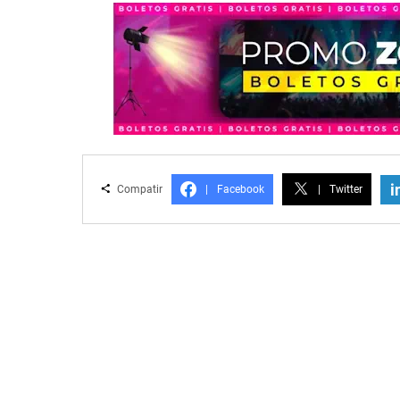
i
Compatir
|
Facebook
|
Twitter